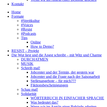
Kontakt
Home
Formate
#Streitkultur
#Voices
#Resist
#Podcasts
Tips
Online
How to Demo?
RESIST – Projekt
Die Wut liest und die Angst schreibt – mit Witz und Charme
DURCHATMEN
MUSIK
Schreib mal!
Jobcenter und der Termin, der gestern war
Jobcenter und die Frage nach der Saisonarbeit
Stellenangebote – für mich???
Fiktionsbescheinigungen
Schau mal!
Solidarität
WÖRTERBUCH IN EINFACHER SPRACHE
Was bedeutet das?
Wenn wir im Amt/in einer Behörde arbeiten