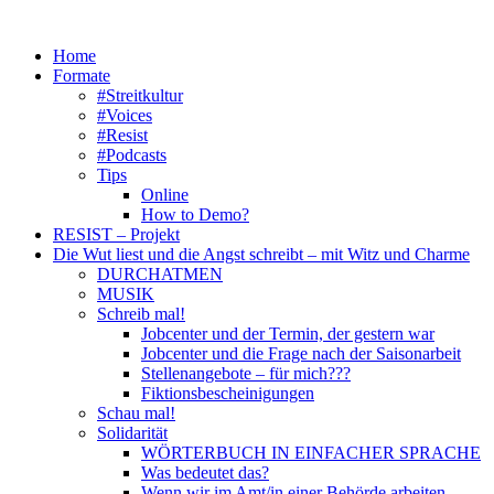
Zum
Inhalt
Home
springen
Formate
#Streitkultur
#Voices
#Resist
#Podcasts
Tips
Online
How to Demo?
RESIST – Projekt
Die Wut liest und die Angst schreibt – mit Witz und Charme
DURCHATMEN
MUSIK
Schreib mal!
Jobcenter und der Termin, der gestern war
Jobcenter und die Frage nach der Saisonarbeit
Stellenangebote – für mich???
Fiktionsbescheinigungen
Schau mal!
Solidarität
WÖRTERBUCH IN EINFACHER SPRACHE
Was bedeutet das?
Wenn wir im Amt/in einer Behörde arbeiten