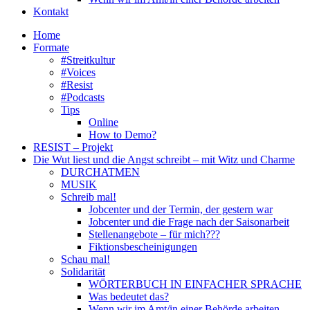
Kontakt
Home
Formate
#Streitkultur
#Voices
#Resist
#Podcasts
Tips
Online
How to Demo?
RESIST – Projekt
Die Wut liest und die Angst schreibt – mit Witz und Charme
DURCHATMEN
MUSIK
Schreib mal!
Jobcenter und der Termin, der gestern war
Jobcenter und die Frage nach der Saisonarbeit
Stellenangebote – für mich???
Fiktionsbescheinigungen
Schau mal!
Solidarität
WÖRTERBUCH IN EINFACHER SPRACHE
Was bedeutet das?
Wenn wir im Amt/in einer Behörde arbeiten