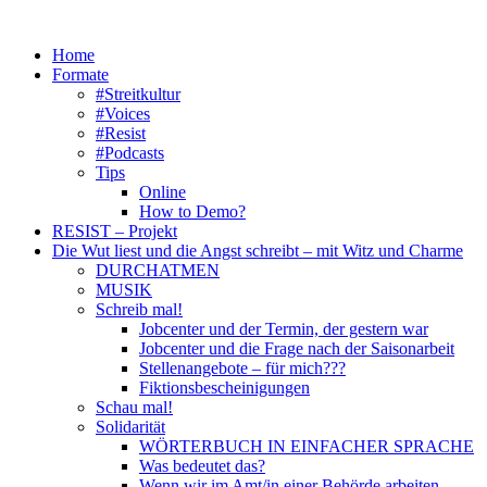
Zum
Inhalt
Home
springen
Formate
#Streitkultur
#Voices
#Resist
#Podcasts
Tips
Online
How to Demo?
RESIST – Projekt
Die Wut liest und die Angst schreibt – mit Witz und Charme
DURCHATMEN
MUSIK
Schreib mal!
Jobcenter und der Termin, der gestern war
Jobcenter und die Frage nach der Saisonarbeit
Stellenangebote – für mich???
Fiktionsbescheinigungen
Schau mal!
Solidarität
WÖRTERBUCH IN EINFACHER SPRACHE
Was bedeutet das?
Wenn wir im Amt/in einer Behörde arbeiten