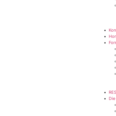
Kon
Ho
For
RES
Die