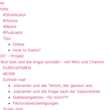
me
mate
#Streitkultur
#Voices
#Resist
#Podcasts
Tips
Online
How to Demo?
IST – Projekt
 Wut liest und die Angst schreibt – mit Witz und Charme
DURCHATMEN
MUSIK
Schreib mal!
Jobcenter und der Termin, der gestern war
Jobcenter und die Frage nach der Saisonarbeit
Stellenangebote – für mich???
Fiktionsbescheinigungen
Schau mal!