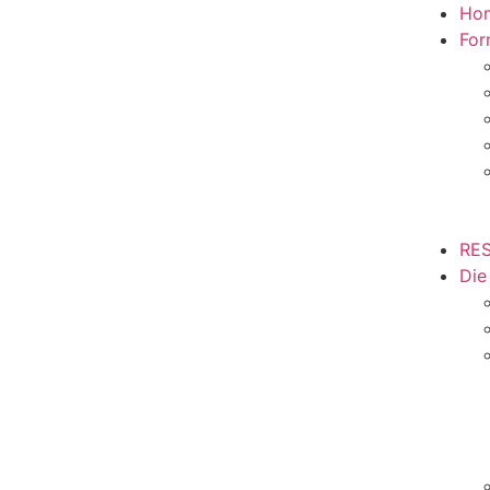
Ho
For
RES
Die